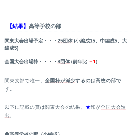
【結果】
高等学校の部
関東大会出場予定・・・
25団体
(小編成15、中編成5、大
編成5)
全国大会出場枠・・・・
8団体
(前年比
－1
)
関東支部で唯一、
全国枠が減少
するのは高校の部で
す。
以下に記載の賞は関東大会の結果。
★
印が
全国大会進
出
。
◆高等学校の部（小編成）