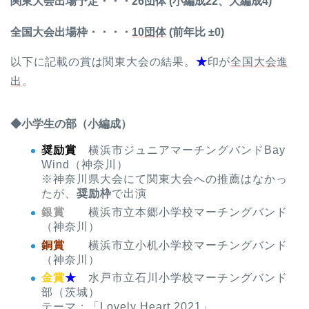
関東大会出場予定・・・26団体 (小編成22、大編成4)
全国大会出場枠・・・・
10団体
(前年比 ±0)
以下に記載の賞は関東大会の結果。
★
印が
全国大会進
出
。
◆小学生の部（小編成）
奨励賞
横浜市ジュニアマーチングバンドBay
Wind（神奈川）
※神奈川県大会にて関東大会への推薦はなかっ
たが、
奨励枠
で出演
銀賞
横浜市立本郷小学校マーチングバンド
（神奈川）
銅賞
横浜市立小机小学校マーチングバンド
（神奈川）
金賞
★
水戸市立石川小学校マーチングバンド
部（茨城）
テーマ：「Lovely Heart 2021」