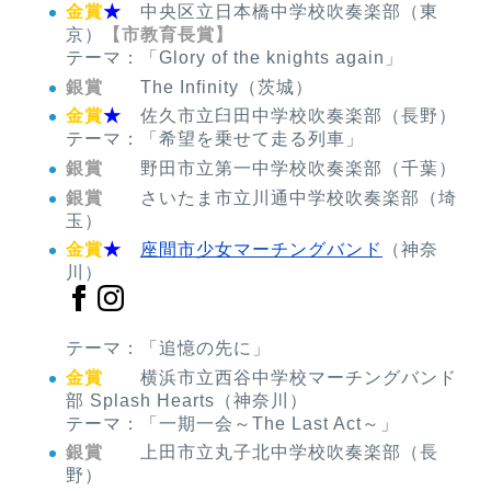
金賞
★
中央区立日本橋中学校吹奏楽部（東
京）
【市教育長賞】
テーマ：「Glory of the knights again」
銀賞
The Infinity（茨城）
金賞
★
佐久市立臼田中学校吹奏楽部（長野）
テーマ：「希望を乗せて走る列車」
銀賞
野田市立第一中学校吹奏楽部（千葉）
銀賞
さいたま市立川通中学校吹奏楽部（埼
玉）
金賞
★
座間市少女マーチングバンド
（神奈
川）
テーマ：「追憶の先に」
金賞
横浜市立西谷中学校マーチングバンド
部 Splash Hearts（神奈川）
テーマ：「一期一会～The Last Act～」
銀賞
上田市立丸子北中学校吹奏楽部（長
野）