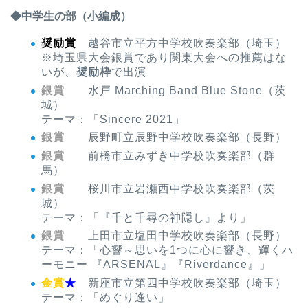
◆中学生の部（小編成）
奨励賞
越谷市立平方中学校吹奏楽部（埼玉）
※埼玉県大会銀賞であり関東大会への推薦はな
いが、
奨励枠
で出演
銀賞
水戸 Marching Band Blue Stone（茨
城）
テーマ：「Sincere 2021」
銀賞
辰野町立辰野中学校吹奏楽部（長野）
銀賞
前橋市立みずき中学校吹奏楽部（群
馬）
銀賞
桜川市立岩瀬西中学校吹奏楽部（茨
城）
テーマ：「『千と千尋の神隠し』より」
銀賞
上田市立塩田中学校吹奏楽部（長野）
テーマ：「心響～思いを1つに心に響き、輝くハ
ーモニー 『ARSENAL』『Riverdance』」
金賞
★
新座市立第四中学校吹奏楽部（埼玉）
テーマ：「めぐり逢い」