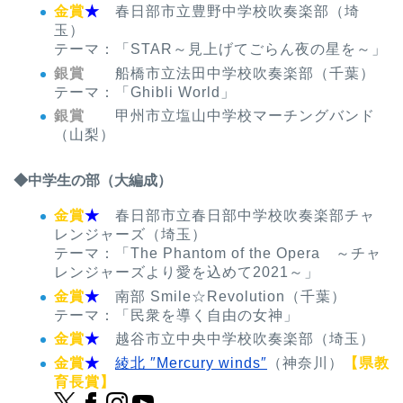
金賞
★
春日部市立豊野中学校吹奏楽部（埼
玉）
テーマ：「STAR～見上げてごらん夜の星を～」
銀賞
船橋市立法田中学校吹奏楽部（千葉）
テーマ：「Ghibli World」
銀賞
甲州市立塩山中学校マーチングバンド
（山梨）
◆中学生の部（大編成）
金賞
★
春日部市立春日部中学校吹奏楽部チャ
レンジャーズ（埼玉）
テーマ：「The Phantom of the Opera ～チャ
レンジャーズより愛を込めて2021～」
金賞
★
南部 Smile☆Revolution（千葉）
テーマ：「民衆を導く自由の女神」
金賞
★
越谷市立中央中学校吹奏楽部（埼玉）
金賞
★
綾北 ″Mercury winds″
（神奈川）
【県教
育長賞】