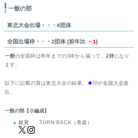
一般の部
東北大会出場・・・6団体
全国出場枠・・・2団体 (前年比
－1
)
一般
の全国枠は昨年までの3枠から減って、
2枠
になり
ます。
以下に記載の賞は東北大会の結果。
★
印が
全国大会進
出
。
一般の部【小編成】
銀賞
TURN BACK（青森）