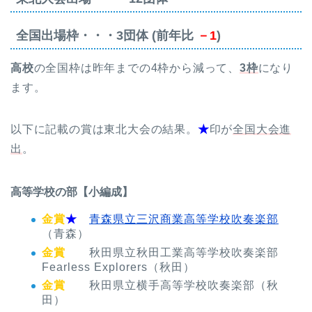
全国出場枠・・・3団体 (前年比
－1
)
高校
の全国枠は昨年までの4枠から減って、
3枠
になり
ます。
以下に記載の賞は東北大会の結果。
★
印が
全国大会進
出
。
高等学校の部【小編成】
金賞
★
青森県立三沢商業高等学校吹奏楽部
（青森）
金賞
秋田県立秋田工業高等学校吹奏楽部
Fearless Explorers（秋田）
金賞
秋田県立横手高等学校吹奏楽部（秋
田）