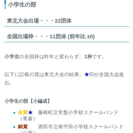
小学生の部
東北大会出場・・・22団体
全国出場枠・・・11団体 (前年比 ±0)
小学生
の全国枠は昨年と変わらず、
1枠
です。
以下に記載の賞は東北大会の結果。
★
印が
全国大会進
出
。
小学生の部【小編成】
金賞
★
藤崎町立常盤小学校スクールバンド
（青森）
銅賞
酒田市立南平田小学校スクールバンド
（山形）