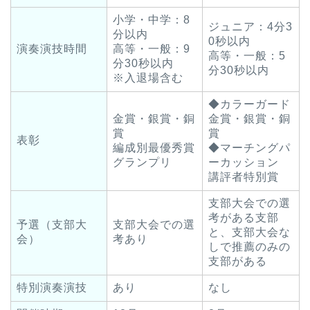
小学・中学：8
ジュニア：4分3
分以内
0秒以内
演奏演技時間
高等・一般：9
高等・一般：5
分30秒以内
分30秒以内
※入退場含む
◆カラーガード
金賞・銀賞・銅
金賞・銀賞・銅
賞
賞
表彰
編成別最優秀賞
◆マーチングパ
グランプリ
ーカッション
講評者特別賞
支部大会での選
考がある支部
予選（支部大
支部大会での選
と、支部大会な
会）
考あり
しで推薦のみの
支部がある
特別演奏演技
あり
なし