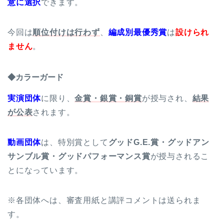
意に選択
できます。
今回は
順位付けは行わず
、
編成別最優秀賞
は
設けられ
ません
。
◆カラーガード
実演団体
に限り、
金賞・銀賞・銅賞
が授与され、
結果
が公表
されます。
動画団体
は、特別賞として
グッドG.E.賞・グッドアン
サンブル賞・グッドパフォーマンス賞
が授与されるこ
とになっています。
※各団体へは、審査用紙と講評コメントは送られま
す。