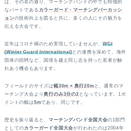
は、その名の通り、マーチングバンドの中でも特徴的
なパートである
カラーガード・マーチングパーカッシ
ョン
の技術向上を図ると共に、多くの人にその魅力を
伝える大会です。
近年はコロナ禍のため実現していませんが、
WGI
(Winter Guard International)
との連携を深めて、海外
団体の招聘など、国境を越え同じ志を持った若者が触
れあう機会もあります。
フィールドのサイズは
幅30m × 奥行20m
と、通常のマ
ーチング大会より
奥行のみ3分の2
となっています。1ポ
イントの幅は
5m
であり、同じです。
歴史を振り返ると、
マーチングバンド全国大会
の1部門
としての
カラーガード全国大会
が行われたのは2004年