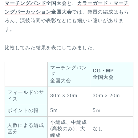
マーチングバンド
全国大会
と、
カラーガード・マーチ
ングパーカッション
全国大会
では、楽器の編成はもち
ろん、演技時間や表彰などにも細かい違いがありま
す。
比較してみた結果を表にしてみました。
マーチングバン
CG・MP
ド
全国大会
全国大会
フィールドのサ
30m × 30m
30m × 20m
イズ
ポイントの幅
5m
5ｍ
小編成、中編成
人数による編成
(高校のみ)、大
なし
区分
編成