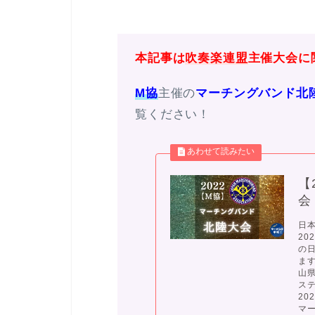
本記事は
吹奏楽連盟
主催大会に
M協
主催の
マーチングバンド北陸
覧ください！
【
会
日
20
の
ます
山
ス
20
マー