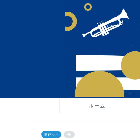
ホーム
吹連大会
PR