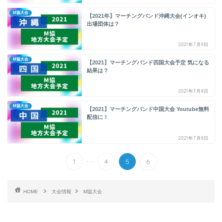
M協大会
【2021年】マーチングバンド沖縄大会(インオキ)
出場団体は？
2021年7月9日
M協大会
【2021】マーチングバンド四国大会予定 気になる
結果は？
2021年7月8日
M協大会
【2021】マーチングバンド中国大会 Youtube無料
配信に！
2021年7月8日
...
1
4
5
6
HOME
大会情報
M協大会