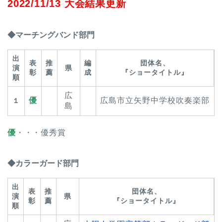
2022/11/13 大会結果更新
◆マーチングバンド部門
出
表
推
編
団体名、
演
県
彰
薦
成
『ショータイトル』
順
広
優
広島市⽴⽮野中学校吹奏楽部
１
島
優
・・・優秀賞
◆カラーガード部門
出
表
推
団体名、
演
県
彰
薦
『ショータイトル』
順