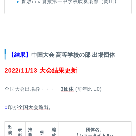
倉敷市立倉敷第一中学校吹奏楽部（岡山）
【結果】
中国大会 高等学校の部 出場団体
2022/11/13 大会結果更新
全国大会出場枠・・・・
3団体
(前年比 ±0)
○
印が
全国大会進出
。
出
表
推
編
団体名、
演
県
彰
薦
成
『ショータイトル』