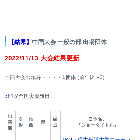
【結果】
中国大会 一般の部 出場団体
2022/11/13 大会結果更新
全国大会出場枠・・・・
1団体
(前年比 ±0)
○
印が
全国大会進出
。
出
表
推
編
団体名、
演
県
彰
薦
成
『ショータイトル』
順
IPU・環太平洋大学マーチン