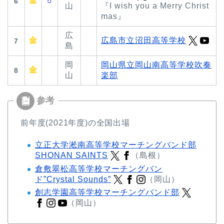
金
○
6
⼭
『I wish you a Merry Christ
mas』
広
金
広島市⽴沼⽥⾼等学校
7
島
岡
岡⼭県⽴岡⼭南⾼等学校吹奏
金
8
⼭
楽部
前年度(2021年度)の全国出場
立正大学淞南高等学校マーチングバンド部
SHONAN SAINTS
（島根）
倉敷翠松高等学校マーチングバン
ド”Crystal Sounds”
（岡山）
創志学園高等学校マーチングバンド部
（岡山）