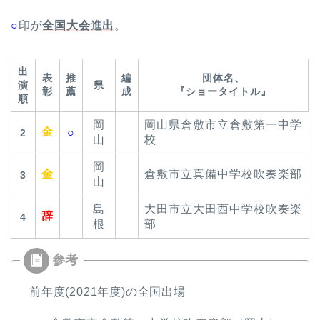
○
印が
全国大会進出
。
出
表
推
編
団体名、
演
県
彰
薦
成
『ショータイトル』
順
岡
岡⼭県倉敷市⽴倉敷第⼀中学
金
○
2
⼭
校
岡
金
倉敷市⽴真備中学校吹奏楽部
3
⼭
島
⼤⽥市⽴⼤⽥⻄中学校吹奏楽
辞
4
根
部
前年度(2021年度)の全国出場