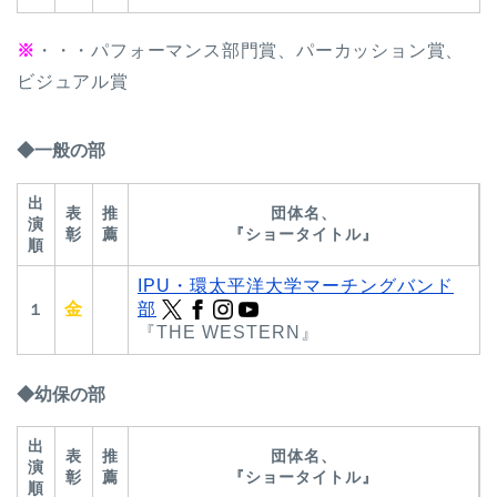
※
・・・パフォーマンス部門賞、パーカッション賞、
ビジュアル賞
◆一般の部
出
表
推
団体名、
演
彰
薦
『ショータイトル』
順
IPU・環太平洋大学マーチングバンド
金
部
１
『THE WESTERN』
◆幼保の部
出
表
推
団体名、
演
彰
薦
『ショータイトル』
順