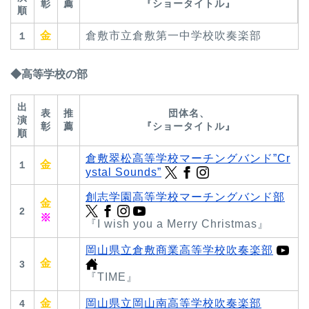
彰
薦
『ショータイトル』
順
金
倉敷市立倉敷第一中学校吹奏楽部
１
◆高等学校の部
出
表
推
団体名、
演
彰
薦
『ショータイトル』
順
倉敷翠松高等学校マーチングバンド”Cr
金
１
ystal Sounds”
創志学園高等学校マーチングバンド部
金
2
※
『I wish you a Merry Christmas』
岡山県立倉敷商業高等学校吹奏楽部
金
3
『TIME』
金
岡山県立岡山南高等学校吹奏楽部
4