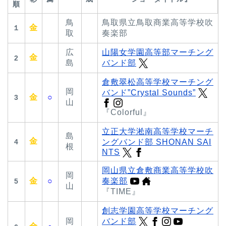
順
⿃
⿃取県⽴⿃取商業⾼等学校吹
金
１
取
奏楽部
広
⼭陽⼥学園⾼等部マーチング
金
2
島
バンド部
倉敷翠松高等学校マーチング
岡
バンド”Crystal Sounds”
金
○
3
⼭
『Colorful』
立正大学淞南高等学校マーチ
島
金
4
ングバンド部 SHONAN SAI
根
NTS
岡⼭県⽴倉敷商業⾼等学校吹
岡
金
○
奏楽部
5
⼭
『TIME』
創志学園高等学校マーチング
岡
バンド部