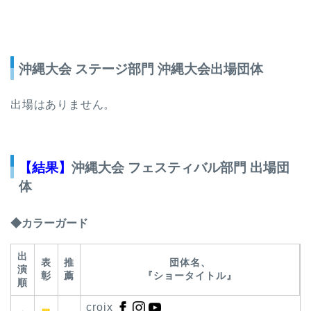
沖縄大会 ステージ部門 沖縄大会出場団体
出場はありません。
【結果】
沖縄大会 フェスティバル部門 出場団
体
◆カラーガード
出
表
推
団体名、
演
彰
薦
『ショータイトル』
順
croix