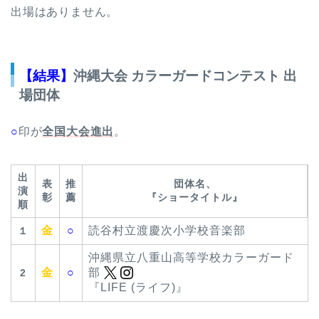
出場はありません。
【結果】
沖縄大会 カラーガードコンテスト 出
場団体
○
印が
全国大会進出
。
出
表
推
団体名、
演
彰
薦
『ショータイトル』
順
金
○
読谷村立渡慶次小学校音楽部
１
沖縄県立八重山高等学校カラーガード
金
○
部
2
『LIFE (ライフ)』