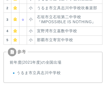
金
小
うるま市立具志川中学校吹奏楽部
2
石垣市立石垣第二中学校
金
小
○
3
『IMPOSSIBLE IS NOTHING』
金
小
宜野湾市立嘉数中学校
4
金
小
那覇市立寄宮中学校
5
前年度(2021年度)の全国出場
うるま市立具志川中学校