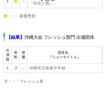
最
–
１
『存在と無』
最
・・・最優秀賞
【結果】
沖縄大会 フレッシュ部門 出場団体
出
表
推
団体名、
演
彰
薦
『ショータイトル』
順
フ
–
沖縄市立美東中学校
１
フ
・・・フレッシュ賞