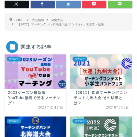
HOME
大会情報
M協大会
【2022】マーチングバンド沖縄大会(インオキ) 出場団体・結果
関連する記事
M協大会
吹連大会
2023シーズン最新版
【2021】吹連マーチングコン
YouTube無料で見るマーチン
テスト九州大会 その結果と
グ！
は？
2023年12月31日
2021年10月8日
M協大会
吹連大会