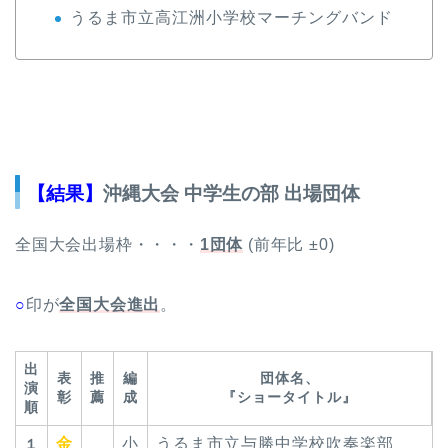
うるま市立高江洲小学校マーチングバンド
【結果】
沖縄大会 中学生の部 出場団体
全国大会出場枠・・・・
1団体
(前年比 ±0)
○
印が
全国大会進出
。
出
表
推
編
団体名、
演
彰
薦
成
『ショータイトル』
順
金
小
うるま市立与勝中学校吹奏楽部
１