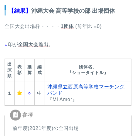
【結果】
沖縄大会 高等学校の部 出場団体
全国大会出場枠・・・・
1団体
(前年比 ±0)
○
印が
全国大会進出
。
出
表
推
編
団体名、
演
彰
薦
成
『ショータイトル』
順
沖縄県立西原高等学校マーチング
金
○
中
バンド
１
『Mi Amor』
前年度(2021年度)の全国出場