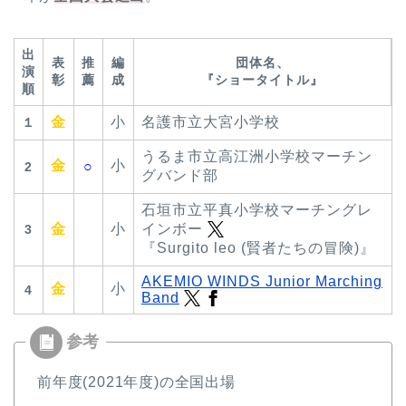
出
表
推
編
団体名、
演
彰
薦
成
『ショータイトル』
順
金
小
名護市立大宮小学校
１
うるま市立高江洲小学校マーチン
金
小
○
2
グバンド部
石垣市立平真小学校マーチングレ
金
小
インボー
3
『Surgito leo (賢者たちの冒険)』
AKEMIO WINDS Junior Marching
金
小
4
Band
前年度(2021年度)の全国出場