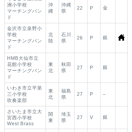
洲小学校
沖
沖縄
金
22
P
マーチングバン
縄
県
ド
金沢市立泉野小
学校
北
石川
銀
26
P
マーチングバン
陸
県
ド
HMB大仙市立
花館小学校
東
秋田
銀
27
P
マーチングバン
北
県
ド
いわき市立平第
東
福島
三小学校
27
P
–
北
県
吹奏楽部
さいたま市立大
関
埼玉
銀
27
V
宮西小学校
東
県
West Brass