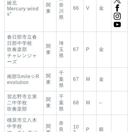
綾北
関
奈
66
V
金
Mercury wind
東
川
s″
県
春日部市立春
日部中学校
埼
関
吹奏楽部
玉
67
P
金
東
チャレンジャ
県
ーズ
千
関
南部Smile☆R
葉
67
M
金
東
evolution
県
習志野市立第
千
関
二中学校
葉
68
M
–
東
吹奏楽部
県
橿原市立八木
奈
中学校
関
10
良
銀
P