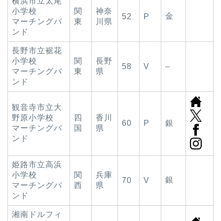
横浜市立太尾
小学校
関
神奈
金
52
P
マーチングバ
東
川県
ンド
長野市立裾花
小学校
関
長野
58
V
–
マーチングバ
東
県
ンド
観音寺市立大
野原小学校
四
香川
60
P
銀
マーチングバ
国
県
ンド
姫路市立高浜
小学校
関
兵庫
銀
70
V
マーチングバ
西
県
ンド
湘南ドルフィ