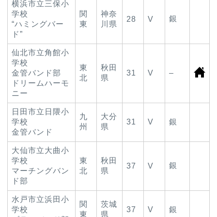
横浜市立三保小
学校
関
神奈
銀
28
V
“ハミングバー
東
川県
ド”
仙北市立角館小
学校
東
秋田
金管バンド部
31
V
–
北
県
ドリームハーモ
ニー
日田市立日隈小
九
大分
学校
31
V
銀
州
県
金管バンド
大仙市立大曲小
学校
東
秋田
銀
37
V
マーチングバン
北
県
ド部
水戸市立浜田小
関
茨城
学校
37
V
銀
東
県