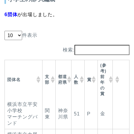
6団体
が出場しました。
件表示
検索:
(参
考)
支
都道
人
前
団体名
賞
部
府県
数
年
の
賞
横浜市立平安
小学校
関
神奈
金
51
P
マーチングバ
東
川県
ンド