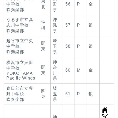
東
中学校
田
56
P
金
北
吹奏楽部
県
うるま市立具
沖
沖
志川中学校
縄
57
P
銀
縄
吹奏楽部
県
越谷市立中央
埼
関
中学校
玉
58
P
銀
東
吹奏楽部
県
神
横浜市立潮田
関
奈
中学校
金
60
M
東
川
YOKOHAMA
Pacific Winds
県
春日部市立豊
埼
関
野中学校
玉
61
P
銀
東
吹奏楽部
県
神