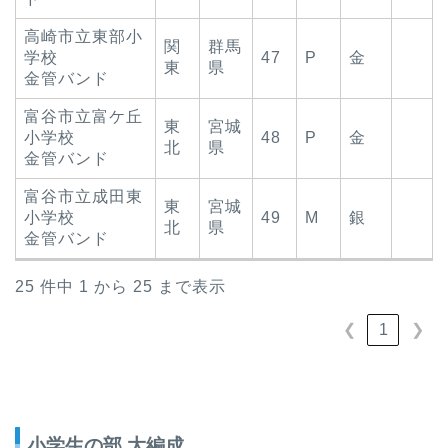
高崎市立東部小
関
群馬
学校
47
P
金
東
県
金管バンド
富谷市立富ケ丘
東
宮城
小学校
48
P
金
北
県
金管バンド
富谷市立成田東
東
宮城
小学校
49
M
銀
北
県
金管バンド
25 件中 1 から 25 まで表示
1
❮
❯
小学生の部 大編成