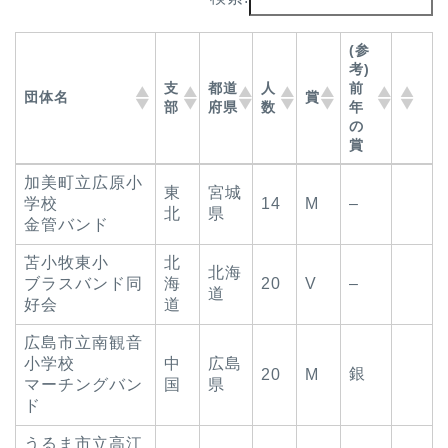
(参
考)
支
都道
人
前
団体名
賞
部
府県
数
年
の
賞
支
都道
人
(参
団体名
賞
加美町立広原小
東
宮城
部
府県
数
考)
学校
14
M
–
前
北
県
金管バンド
年
の
苫小牧東小
北
賞
北海
ブラスバンド同
海
20
V
–
道
好会
道
広島市立南観音
小学校
中
広島
銀
20
M
マーチングバン
国
県
ド
うるま市立高江