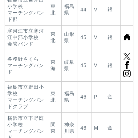
小学校
東
福島
銀
44
V
マーチングバン
北
県
ド部
寒河江市立寒河
東
山形
江中部小学校
45
V
銀
北
県
金管バンド
各務野さくら
東
岐阜
マーチングバン
45
V
銀
海
県
ド
福島市立野田小
学校
東
福島
金
46
P
マーチングバン
北
県
ドクラブ
横浜市立下野庭
小学校
関
神奈
金
46
M
マーチングバン
東
川県
ド