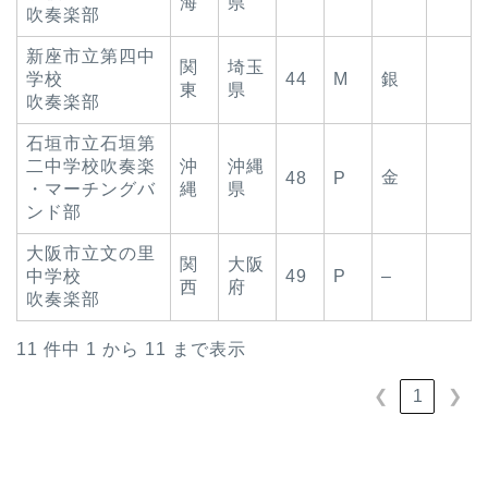
海
県
吹奏楽部
新座市立第四中
関
埼玉
学校
44
M
銀
東
県
吹奏楽部
石垣市立石垣第
二中学校吹奏楽
沖
沖縄
金
48
P
・マーチングバ
縄
県
ンド部
大阪市立文の里
関
大阪
中学校
49
P
–
西
府
吹奏楽部
11 件中 1 から 11 まで表示
1
❮
❯