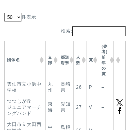
件表示
検索:
(参
考)
支
都道
人
前
団体名
賞
部
府県
数
年
の
賞
雲仙市立小浜中
九
長崎
26
P
–
学校
州
県
つつじが丘
東
愛知
ジュニアマーチ
27
V
–
海
県
ングバンド
大田市立大田西
中
島根