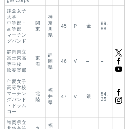
gle Corps
鎌倉女子
大学
神
中等部・
関
奈
89.
金
45
P
88
高等部
東
川
マーチン
県
グバンド
静岡県立
静
富士東高
東
岡
46
V
–
–
等学校
海
県
吹奏楽部
仁愛女子
高等学校
福
マーチン
北
84.
井
銀
47
V
25
グバンド
陸
県
・ドラム
コー
福岡県立
福
北筑高等
九