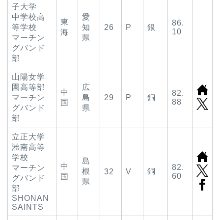
子大学
中学校高
愛
東
86.
等学校
知
26
P
銀
10
海
マーチン
県
グバンド
部
山陽女学
園高等部
広
中
82.
マーチン
島
29
P
銅
88
国
グバンド
県
部
立正大学
淞南高等
学校
島
中
82.
マーチン
根
銅
32
V
60
国
グバンド
県
部
SHONAN
SAINTS