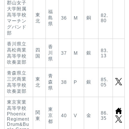
郡山女子
大学附属
福
高等学校
東
82.
島
銅
36
M
80
マーチン
北
県
グバンド
部
香川県立
香
高松商業
四
83.
川
銀
37
M
13
高等学校
国
県
吹奏楽部
青森県立
青
三沢商業
東
85.
森
銀
38
P
05
高等学校
北
県
吹奏楽部
東京実業
高等学校
東
関
86.
Phoenix
京
金
40
V
35
東
Regiment
都
Drum&Bu