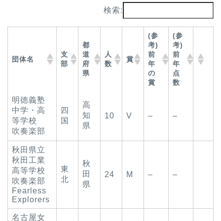
検索:
(参
(参
都
考)
考)
支
道
人
前
前
団体名
賞
部
府
数
年
年
県
の
点
賞
数
明徳義塾
高
中学・高
四
知
10
V
–
–
等学校
国
県
吹奏楽部
秋田県立
秋田工業
秋
東
高等学校
田
24
M
–
–
北
吹奏楽部
県
Fearless
Explorers
名古屋女