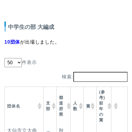
中学生の部 大編成
10団体
が出場しました。
件表示
検索:
(参
都
考)
支
道
人
前
団体名
賞
部
府
数
年
県
の
賞
大仙市立大曲
秋