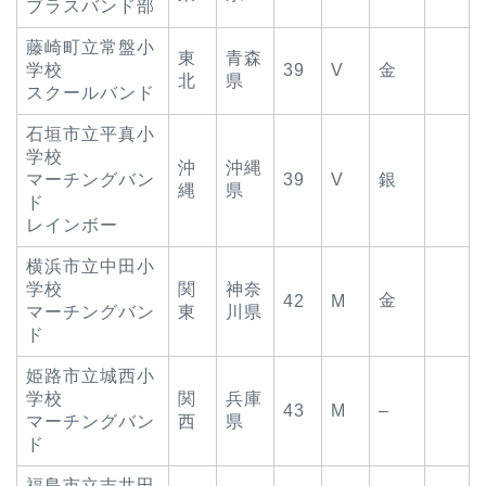
ブラスバンド部
藤崎町立常盤小
東
青森
学校
39
V
金
北
県
スクールバンド
石垣市立平真小
学校
沖
沖縄
マーチングバン
39
V
銀
縄
県
ド
レインボー
横浜市立中田小
学校
関
神奈
金
42
M
マーチングバン
東
川県
ド
姫路市立城西小
学校
関
兵庫
43
M
–
マーチングバン
西
県
ド
福島市立吉井田