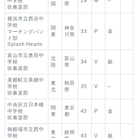
中学校
29
M
–
国
県
吹奏楽部
横浜市立西谷中
学校
関
神奈
金
33
P
マーチングバン
東
川県
ド部
Splash Hearts
富山市立奥田中
北
富山
学校
34
V
銀
陸
県
吹奏楽部
美郷町立美郷中
東
秋田
学校
35
V
–
北
県
吹奏楽部
中央区立日本橋
関
東京
中学校
42
P
金
東
都
吹奏楽部
御殿場市立西中
東
静岡
学校
43
V
銀