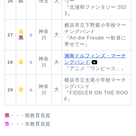
銀
埼玉
大
ワー
26
『北浦和ファンタジー 202
3』
横浜市立下野庭小学校マー
金
神奈
チングバンド
大
○
27
県
川
『An die Freude 〜歓喜に
寄せて〜』
湘南ドルフィンズ・マーチ
神奈
金
○
大
ングバンド
28
川
『アニメ「ワンピース」』
横浜市立太尾小学校マーチ
神奈
ングバンド
金
大
○
29
川
『FIDDLER ON THE ROO
F』
県
・・・県教育長賞
市
・・・市教育長賞