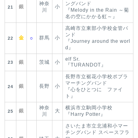
神奈
ングバンド
銀
小
21
川
『Melody in the Rain ～菊
名の空にかかる虹～』
高崎市立東部小学校金管バ
ンド
金
群馬
小
○
22
『Journey around the worl
d』
elf Sr.
銀
茨城
小
23
『TURANDOT』
長野市立裾花小学校ポプラ
マーチングバンド
銀
長野
小
24
『心をひとつに ファイ
ト』
神奈
横浜市立駒岡小学校
銀
大
25
川
『Harry Potter』
さいたま市立北浦和小マー
チングバンド スペースフラ