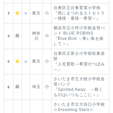
台東区立台東育英小学校
金
○
東京
小
『雨にまつわるエトセトラ
3
～憧憬・慕情・希望～』
横浜市立小坪小学校金管バ
神奈
ンド BLUE ROBINS
銀
小
4
川
『Blue Bird ～青い鳥を探
して～』
台東区立富士小学校吹奏楽
部
金
東京
小
○
5
『人生賛歌～希望のつぼみ
～』
さいたま市立大牧小学校金
管バンド
銀
埼玉
小
6
『Spirited Away ～輝く
ものはいつもここに～』
さいたま市立大谷口小学校
☆Dreaming Stars☆