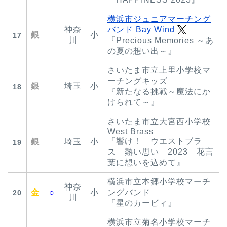
横浜市ジュニアマーチング
神奈
バンド Bay Wind
銀
小
17
川
『Precious Memories ～あ
の夏の想い出～』
さいたま市立上里小学校マ
ーチングキッズ
銀
埼玉
小
18
『新たなる挑戦～魔法にか
けられて～』
さいたま市立大宮西小学校
West Brass
『響け！ ウエストブラ
銀
埼玉
小
19
ス 熱い思い 2023 花言
葉に想いを込めて』
横浜市立本郷小学校マーチ
神奈
金
○
小
ングバンド
20
川
『星のカービィ』
横浜市立菊名小学校マーチ