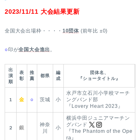
2023/11/11 大会結果更新
全国大会出場枠・・・・
10団体
(前年比 ±0)
○
印が
全国大会進出
。
出
表
推
編
団体名、
演
都県
彰
薦
成
『ショータイトル』
順
水戸市立石川小学校マーチ
金
○
茨城
小
ングバンド部
1
『Lovery Heart 2023』
横浜中田ジュニアマーチン
神奈
グバンド
銀
小
２
川
『The Phantom of the Ope
ra』