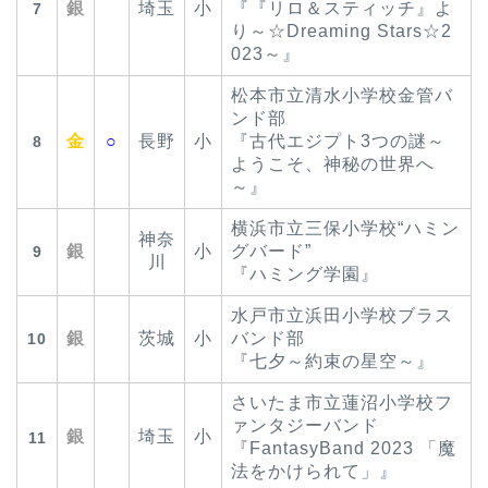
銀
埼玉
小
『『リロ＆スティッチ』よ
7
り～☆Dreaming Stars☆2
023～』
松本市立清水小学校金管バ
ンド部
金
○
長野
小
『古代エジプト3つの謎～
8
ようこそ、神秘の世界へ
～』
横浜市立三保小学校“ハミン
神奈
銀
小
グバード”
9
川
『ハミング学園』
水戸市立浜田小学校ブラス
銀
茨城
小
バンド部
10
『七夕～約束の星空～』
さいたま市立蓮沼小学校フ
ァンタジーバンド
銀
埼玉
小
11
『FantasyBand 2023 「魔
法をかけられて」』