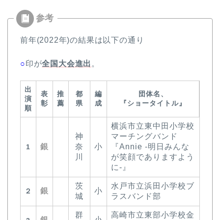
前年(2022年)の結果は以下の通り
○
印が
全国大会進出
。
出
表
推
都
編
団体名、
演
彰
薦
県
成
『ショータイトル』
順
横浜市立東中田小学校
神
マーチングバンド
銀
奈
小
『Annie -明日みんな
1
川
が笑顔でありますよう
に-』
茨
水戸市立浜田小学校ブ
銀
小
２
城
ラスバンド部
群
高崎市立東部小学校金
銀
小