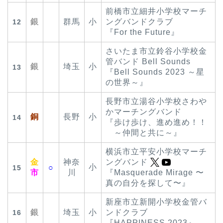
前橋市立細井小学校マーチ
銀
群馬
小
ングバンドクラブ
12
『For the Future』
さいたま市立鈴谷小学校金
管バンド Bell Sounds
銀
埼玉
小
13
『Bell Sounds 2023 ～星
の世界～』
長野市立湯谷小学校さわや
かマーチングバンド
銅
長野
小
14
『歩け歩け、進め進め！！
～仲間と共に～』
横浜市立平安小学校マーチ
金
神奈
ングバンド
小
○
15
市
川
『Masquerade Mirage 〜
真の自分を探して〜』
新座市立新開小学校金管バ
銀
埼玉
小
ンドクラブ
16
『HAPPINESS 2023』