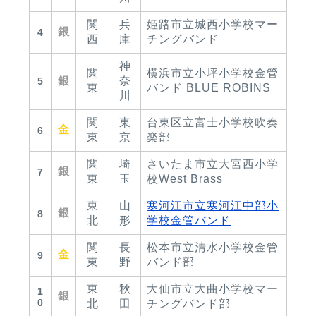
関
兵
姫路市立城西小学校マー
銀
4
西
庫
チングバンド
神
関
横浜市立小坪小学校金管
銀
奈
5
東
バンド BLUE ROBINS
川
関
東
台東区立富士小学校吹奏
金
6
東
京
楽部
関
埼
さいたま市立大宮西小学
銀
7
東
玉
校West Brass
東
山
寒河江市立寒河江中部小
銀
8
北
形
学校金管バンド
関
長
松本市立清水小学校金管
金
9
東
野
バンド部
東
秋
大仙市立大曲小学校マー
1
銀
0
北
田
チングバンド部