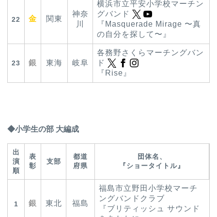
横浜市立平安小学校マーチン
神奈
グバンド
金
関東
22
川
『Masquerade Mirage 〜真
の自分を探して〜』
各務野さくらマーチングバン
銀
東海
岐阜
ド
23
『Rise』
◆小学生の部 大編成
出
表
都道
団体名、
演
支部
彰
府県
『ショータイトル』
順
福島市立野田小学校マーチ
ングバンドクラブ
銀
東北
福島
1
『ブリティッシュ サウンド