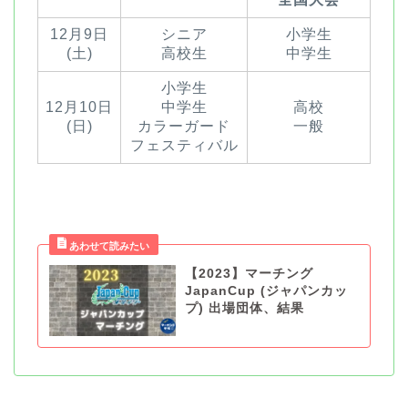
12月9日
シニア
小学生
(土)
高校生
中学生
小学生
12月10日
中学生
高校
(日)
カラーガード
一般
フェスティバル
【2023】マーチング
JapanCup (ジャパンカッ
プ) 出場団体、結果