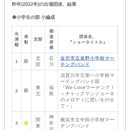
昨年(2022年)の出場団体、結果
◆小学生の部 小編成
都
出
表
道
団体名、
演
支部
彰
府
『ショータイトル』
順
県
北
石
金沢市立泉野小学校マー
銀
1
陸
川
チングバンド
須賀川市立第一小学校マ
ーチングバンド部
東
福
『We Loveマーチング！
銀
2
北
島
～チャックマンジョーネ
のメロディに思いをのせ
て～』
神
関
横浜市立中田小学校マー
金
奈
3
東
チングバンド
川