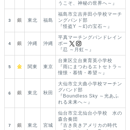
うこそ、神秘の世界へ～』
福島市立吉井田小学校マーチ
銀
東北
福島
ングバンド部
3
『怪盗Y ～幻の宝石～』
平真マーチングバンドレイン
銀
沖縄
沖縄
ボー
4
『忍 ～月虹～』
台東区立台東育英小学校
金
関東
東京
『雨にまつわるエトセトラ～
5
憧憬・慕情・希望～』
大仙市立大曲小学校マーチン
グバンド部
銀
東北
秋田
6
『Boundless Sky ～光あふ
れる未来へ～』
仙台市立北仙台小学校 水の
森合奏団
銀
東北
宮城
『古き良きアメリカの時代
7