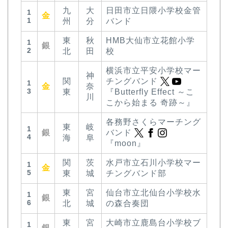
九
大
日田市立日隈小学校金管
1
金
1
州
分
バンド
東
秋
HMB大仙市立花館小学
1
銀
2
北
田
校
横浜市立平安小学校マー
神
関
チングバンド
1
金
奈
3
東
『Butterfly Effect ～こ
川
こから始まる 奇跡～』
各務野さくらマーチング
東
岐
1
銀
バンド
4
海
阜
『moon』
関
茨
水戸市立石川小学校マー
1
金
5
東
城
チングバンド部
東
宮
仙台市立北仙台小学校水
1
銀
6
北
城
の森合奏団
東
宮
大崎市立鹿島台小学校ブ
1
銀