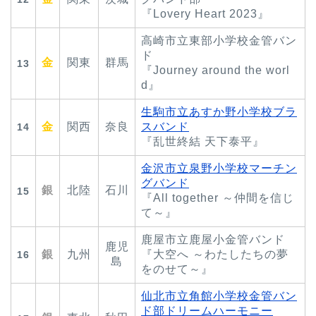
『Lovery Heart 2023』
高崎市立東部小学校金管バン
ド
金
関東
群馬
13
『Journey around the worl
d』
生駒市立あすか野小学校ブラ
金
関西
奈良
スバンド
14
『乱世終結 天下泰平』
金沢市立泉野小学校マーチン
グバンド
銀
北陸
石川
15
『All together ～仲間を信じ
て～』
鹿屋市立鹿屋小金管バンド
鹿児
銀
九州
『大空へ ～わたしたちの夢
16
島
をのせて～』
仙北市立角館小学校金管バン
ド部ドリームハーモニー