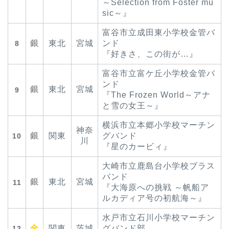
～Selection from Foster mu
sic～』
富谷市立成田東小学校金管バ
銀
東北
宮城
ンド
8
『好きさ、この街が…』
富谷市立富ケ丘小学校金管バ
ンド
銀
東北
宮城
9
『The Frozen World～アナ
と雪の女王～』
横浜市立本郷小学校マーチン
神奈
銀
関東
グバンド
10
川
『星のカービィ』
大崎市立鹿島台小学校ブラス
バンド
銀
東北
宮城
11
『大海原への挑戦 ～帆船ア
ルカディア号の初航海～』
水戸市立石川小学校マーチン
金
関東
茨城
グバンド部
12