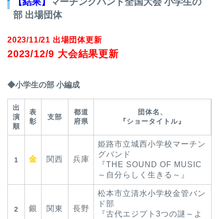
【結果】
マーチングバンド全国大会 小学生の
部 出場団体
2023/11/21 出場団体更新
2023/12/9 大会結果更新
◆小学生の部 小編成
出
表
都道
団体名、
演
支部
彰
府県
『ショータイトル』
順
姫路市立城西小学校マーチン
グバンド
金
関西
兵庫
1
『THE SOUND OF MUSIC
～自分らしく生きる～』
松本市立清水小学校金管バン
ド部
銀
関東
長野
2
『古代エジプト3つの謎～よ