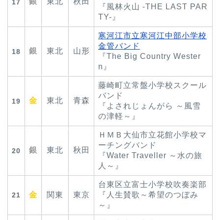
銀
東北
秋田
17
『風林火山 -THE LAST PAR
TY-』
寒河江市立寒河江中部小学校
金管バンド
銀
東北
山形
18
『The Big Country Wester
n』
藤崎町立常盤小学校スクール
バンド
金
東北
青森
19
『よされじょんがら ～風雪
の津軽～』
ＨＭＢ大仙市立花館小学校マ
ーチングバンド
銀
東北
秋田
20
『Water Traveller ～水の旅
人～』
台東区立富士小学校吹奏楽部
金
関東
東京
『人生賛歌～希望のつぼみ
21
～』