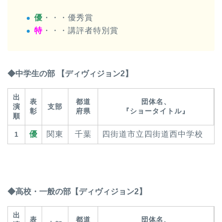
優
・・・優秀賞
特
・・・講評者特別賞
◆中学生の部 【ディヴィジョン2】
出
表
都道
団体名、
演
支部
彰
府県
『ショータイトル』
順
優
関東
千葉
四街道市立四街道西中学校
1
◆高校・一般の部【ディヴィジョン2】
出
表
都道
団体名、