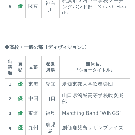
横浜市立西谷中学校マーチ
神奈
優
関東
5
ングバンド部 Splash Hea
川
rts
◆高校・一般の部【ディヴィジョン1】
出
表
都道
団体名、
演
支部
彰
府県
『ショータイトル』
順
優
東海
愛知
愛知東邦大学吹奏楽団
1
山口県鴻城高等学校吹奏楽
優
中国
山口
2
部
優
東北
福島
Marching Band “WINGS”
3
鹿児
優
九州
創価鹿児島サザンブレイズ
4
島