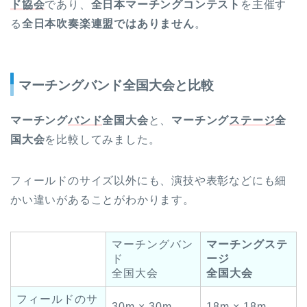
ド協会
であり、
全日本マーチングコンテスト
を主催す
る
全日本吹奏楽連盟ではありません
。
マーチングバンド全国大会と比較
マーチング
バンド
全国大会
と、
マーチング
ステージ
全
国大会
を比較してみました。
フィールドのサイズ以外にも、演技や表彰などにも細
かい違いがあることがわかります。
マーチングバン
マーチングステ
ド
ージ
全国大会
全国大会
フィールドのサ
30m × 30m
18m × 18m