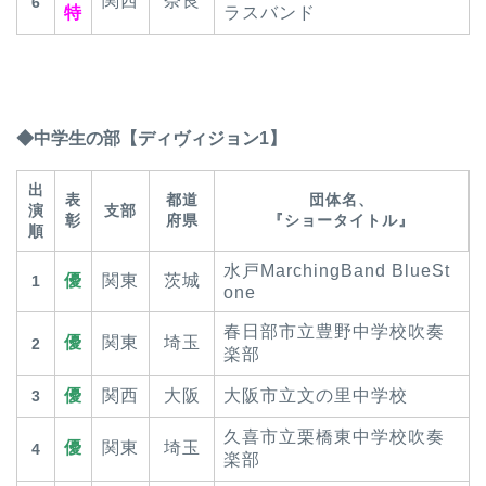
関西
奈良
6
特
ラスバンド
◆中学生の部【ディヴィジョン1】
出
表
都道
団体名、
演
支部
彰
府県
『ショータイトル』
順
水戸MarchingBand BlueSt
優
関東
茨城
1
one
春日部市立豊野中学校吹奏
優
関東
埼玉
2
楽部
優
関西
大阪
大阪市立文の里中学校
3
久喜市立栗橋東中学校吹奏
優
関東
埼玉
4
楽部