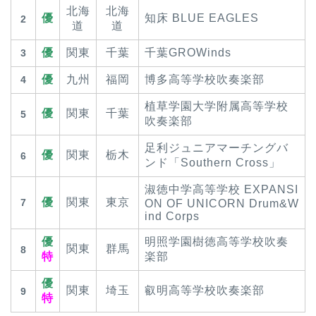
北海
北海
優
知床 BLUE EAGLES
2
道
道
優
関東
千葉
千葉GROWinds
3
優
九州
福岡
博多高等学校吹奏楽部
4
植草学園大学附属高等学校
優
関東
千葉
5
吹奏楽部
足利ジュニアマーチングバ
優
関東
栃木
6
ンド「Southern Cross」
淑徳中学高等学校 EXPANSI
優
関東
東京
7
ON OF UNICORN Drum&W
ind Corps
優
明照学園樹徳高等学校吹奏
関東
群馬
8
特
楽部
優
関東
埼玉
叡明高等学校吹奏楽部
9
特