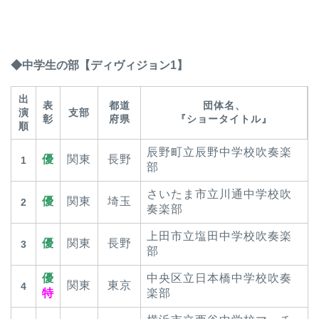
◆中学生の部【ディヴィジョン1】
出
表
都道
団体名、
演
支部
彰
府県
『ショータイトル』
順
辰野町立辰野中学校吹奏楽
優
関東
長野
1
部
さいたま市立川通中学校吹
優
関東
埼玉
2
奏楽部
上田市立塩田中学校吹奏楽
優
関東
長野
3
部
優
中央区立日本橋中学校吹奏
関東
東京
4
特
楽部