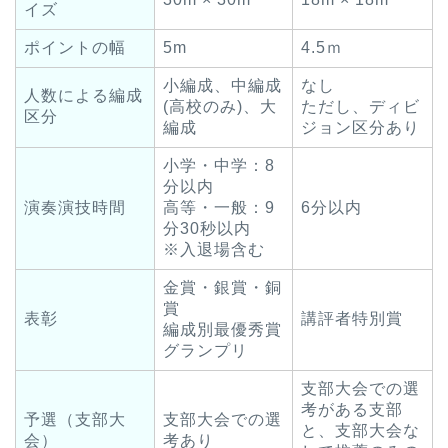
イズ
ポイントの幅
5m
4.5ｍ
小編成、中編成
なし
人数による編成
(高校のみ)、大
ただし、ディビ
区分
編成
ジョン区分あり
小学・中学：8
分以内
演奏演技時間
高等・一般：9
6分以内
分30秒以内
※入退場含む
金賞・銀賞・銅
賞
表彰
講評者特別賞
編成別最優秀賞
グランプリ
支部大会での選
考がある支部
予選（支部大
支部大会での選
と、支部大会な
会）
考あり