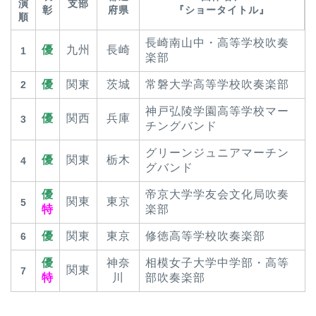
演
支部
彰
府県
『ショータイトル』
順
長崎南山中・高等学校吹奏
優
九州
長崎
1
楽部
優
関東
茨城
常磐大学高等学校吹奏楽部
2
神戸弘陵学園高等学校マー
優
関西
兵庫
3
チングバンド
グリーンジュニアマーチン
優
関東
栃木
4
グバンド
優
帝京大学学友会文化局吹奏
関東
東京
5
特
楽部
優
関東
東京
修徳高等学校吹奏楽部
6
優
神奈
相模女子大学中学部・高等
関東
7
特
川
部吹奏楽部