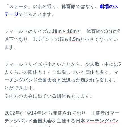
「
ステージ
」の名の通り、
体育館ではなく、
劇場のス
テージ
で開催されます。
フィールドのサイズは
18m × 18m
と、体育館の3分の2
以下であり、1ポイントの幅も
4.5m
と小さくなってい
ます。
フィールドサイズが小さいことから、
少人数
（中には5
人くらいの団体も！）で出場している団体も多く、
マ
ーチングバンド全国大会とは違った顔ぶれ
を楽しむこ
とができます。
※両方の大会に出ている団体もあります。
2002年(平成14年)から開催されており、主催者は
マー
チングバンド全国大会
を主催する
日本マーチングバン