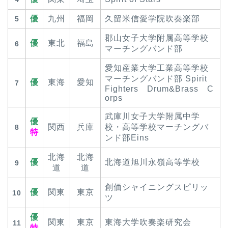
優
九州
福岡
久留米信愛学院吹奏楽部
5
郡山女子大学附属高等学校
優
東北
福島
6
マーチングバンド部
愛知産業大学工業高等学校
マーチングバンド部 Spirit
優
東海
愛知
7
Fighters Drum&Brass C
orps
武庫川女子大学附属中学
優
関西
兵庫
校・高等学校マーチングバ
8
特
ンド部Eins
北海
北海
優
北海道旭川永嶺高等学校
9
道
道
創価シャイニングスピリッ
優
関東
東京
10
ツ
優
関東
東京
東海大学吹奏楽研究会
11
特