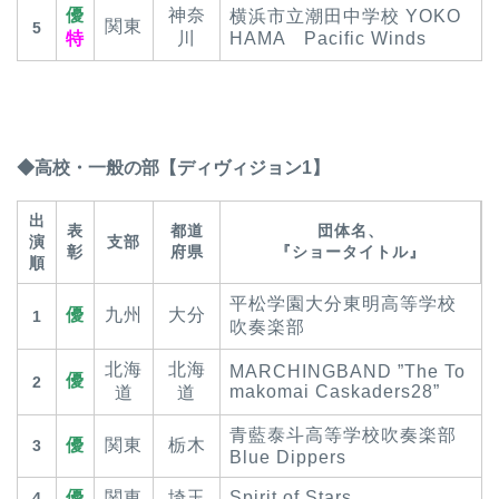
優
神奈
横浜市立潮田中学校 YOKO
関東
5
特
川
HAMA Pacific Winds
◆高校・一般の部【ディヴィジョン1】
出
表
都道
団体名、
演
支部
彰
府県
『ショータイトル』
順
平松学園大分東明高等学校
優
九州
大分
1
吹奏楽部
北海
北海
MARCHINGBAND ”The To
優
2
makomai Caskaders28”
道
道
青藍泰斗高等学校吹奏楽部
優
関東
栃木
3
Blue Dippers
優
関東
埼玉
Spirit of Stars
4