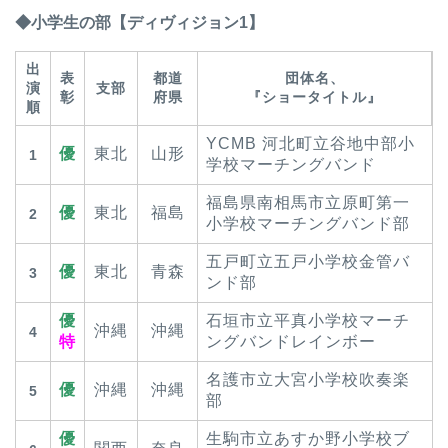
◆小学生の部【ディヴィジョン1】
出
表
都道
団体名、
演
支部
彰
府県
『ショータイトル』
順
YCMB 河北町立谷地中部小
優
東北
山形
1
学校マーチングバンド
福島県南相馬市立原町第一
優
東北
福島
2
小学校マーチングバンド部
五戸町立五戸小学校金管バ
優
東北
青森
3
ンド部
優
石垣市立平真小学校マーチ
沖縄
沖縄
4
特
ングバンドレインボー
名護市立大宮小学校吹奏楽
優
沖縄
沖縄
5
部
優
生駒市立あすか野小学校ブ