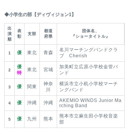
◆小学生の部【ディヴィジョン1】
出
表
都道
団体名、
演
支部
彰
府県
『ショータイトル』
順
名川マーチングバンドクラ
優
東北
青森
1
ブ Cherish
優
加美町立広原小学校金管バ
東北
宮城
2
特
ンド
神奈
横浜市立小机小学校マーチ
優
関東
3
川
ングバンド
AKEMIO WINDS Junior Ma
優
沖縄
沖縄
4
rching Band
熊本市立麻生田小学校音楽
優
九州
熊本
5
部