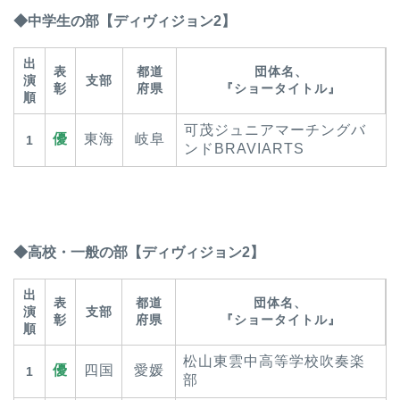
◆中学生の部【ディヴィジョン2】
出
表
都道
団体名、
演
支部
彰
府県
『ショータイトル』
順
可茂ジュニアマーチングバ
優
東海
岐阜
1
ンドBRAVIARTS
◆高校・一般の部【ディヴィジョン2】
出
表
都道
団体名、
演
支部
彰
府県
『ショータイトル』
順
松山東雲中高等学校吹奏楽
優
四国
愛媛
1
部