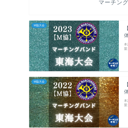
マーチン
M協大会
本
盟
M協大会
本
盟