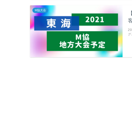
M協大会
2
グ